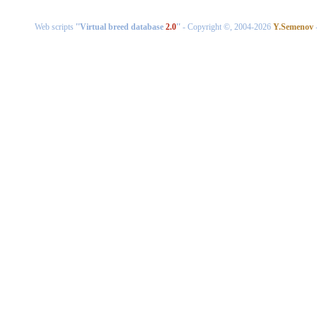
Web scripts
''Virtual breed database
2.0
''
- Copyright ©, 2004-2026
Y.Semenov
-