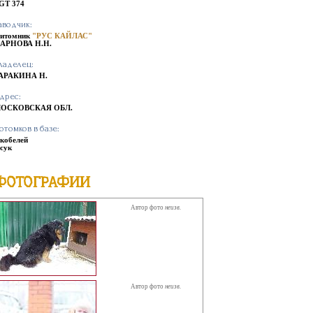
GT 374
аводчик:
итомник
"РУС КАЙЛАС"
АРНОВА Н.Н.
ладелец:
АРАКИНА Н.
дрес:
ОСКОВСКАЯ ОБЛ.
отомков в базе:
 кобелей
 сук
ФОТОГРАФИИ
Автор фото
неизв.
Автор фото
неизв.