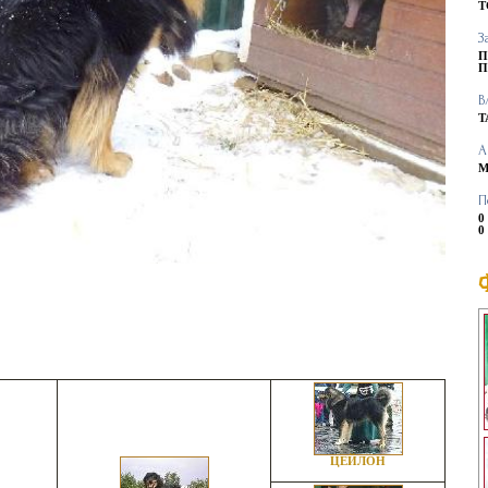
T
З
П
П
В
Т
А
М
П
0
0
ЦЕЙЛОН