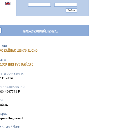
расширенный поиск ↓
тец:
УС КАЙЛАС ШЭНГИ ШОНО
ать:
ОЛОР ДЛЯ РУС КАЙЛАС
ата рождения:
7.11.2014
o родословной:
КФ 4067741 Р
ол:
обель
крас:
ерно-Подпалый
леймо / Чип: