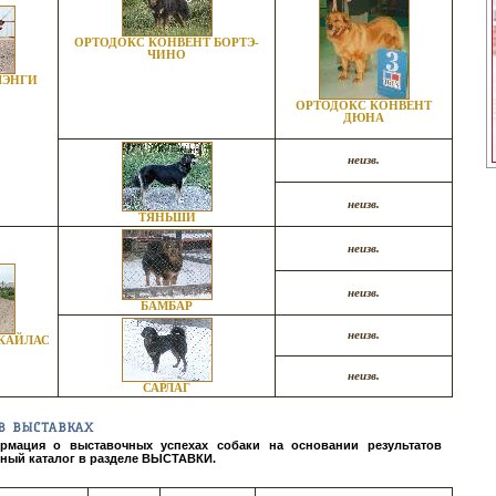
ОРТОДОКС КОНВЕНТ БОРТЭ-
ЧИНО
ШЭНГИ
ОРТОДОКС КОНВЕНТ
ДЮНА
неизв.
неизв.
ТЯНЬШИ
неизв.
неизв.
БАМБАР
неизв.
 КАЙЛАС
неизв.
САРЛАГ
В ВЫСТАВКАХ
рмация о выставочных успехах собаки на основании результатов
ный каталог в разделе
ВЫСТАВКИ
.