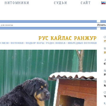
ПИТОМНИКИ
СУДЬИ
САЙТ
РУС КАЙЛАС РАНЖУР
О
Р
 СВЯЗИ
/
ПОТОМКИ
/
ПОДБОР ПАРЫ
/
РОДОСЛОВНАЯ
/
ИНБРЕДНЫЕ ПОТОМКИ
М
Б
Д
0
N
Р
П
К
О
Ч
К