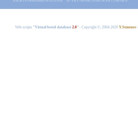
ЭЛЕКТРОНННЫЙ КАТАЛОГ ''БУРЯТ-МОНГОЛЬСКАЯ СОБАКА''
Web scripts
''Virtual breed database
2.0
''
- Copyright ©, 2004-2026
Y.Semenov
-